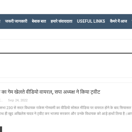
ि
जरूरी जानकारी
बेबाक बात
हमारे संवाददाता
USEFUL LINKS
कैमरे में आज
ा गेम खेलते वीडियो वायरल, सपा अध्यक्ष ने किया ट्वीट
Sajjad Baqar LUCKNOW
Sep 24, 2022
नसभा 230 से सदर विधायक राकेश गोस्वामी का वीडियो सोशल मीडिया पर वायरल होने के बाद सियासत गर
 साथ ही खुद अखिलेश यादव ने ट्वीट कर भाजपा सरकार और उनके विधायक को आड़े हाथों लिया है।आपक