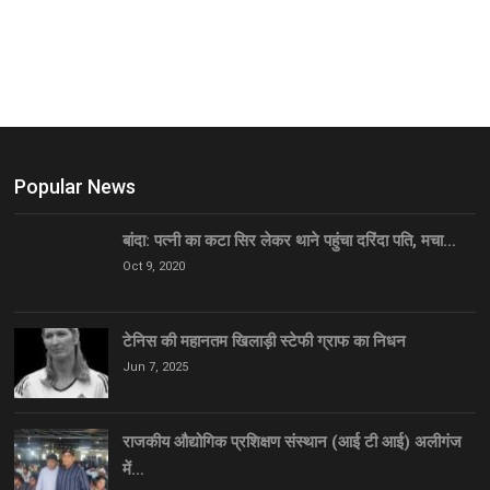
Popular News
बांदा: पत्नी का कटा सिर लेकर थाने पहुंचा दरिंदा पति, मचा…
Oct 9, 2020
टेनिस की महानतम खिलाड़ी स्टेफी ग्राफ का निधन
Jun 7, 2025
राजकीय औद्योगिक प्रशिक्षण संस्थान (आई टी आई) अलीगंज
में…