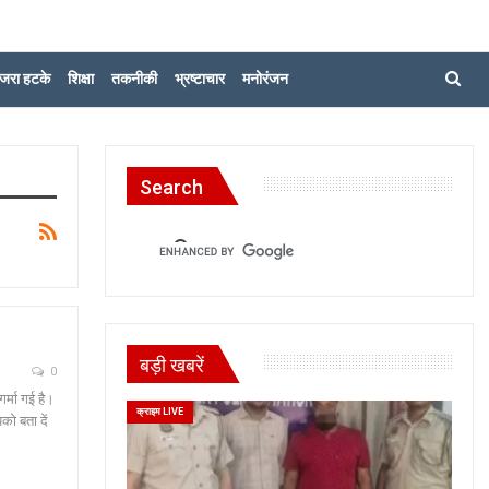
जरा हटके
शिक्षा
तकनीकी
भ्रष्टाचार
मनोरंजन
Search
बड़ी खबरें
0
्मा गई है।
क्राइम LIVE
ो बता दें