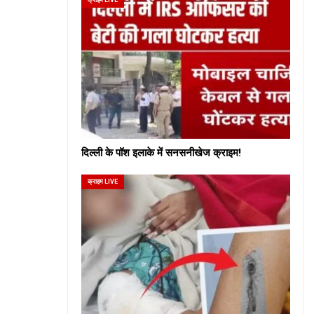
दिल्ली के पॉश इलाके में सनसनीखेज क्राइम!
क्राइम LIVE