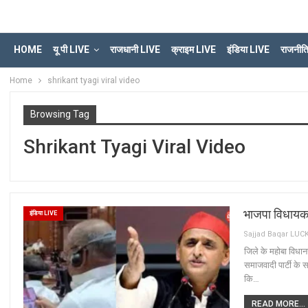
HOME
यू पी LIVE
राजधानी LIVE
क्राइम LIVE
इंडिया LIVE
राजनीत
Home
shrikant tyagi viral video
Browsing Tag
Shrikant Tyagi Viral Video
भाजपा विधायक क
इंडिया LIVE
जिले के महोबा विधा
समाजवादी पार्टी के
कि…
READ MORE...