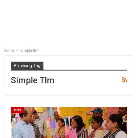
Home
simple tlm
Browsing Tag
Simple Tlm
बहराइच