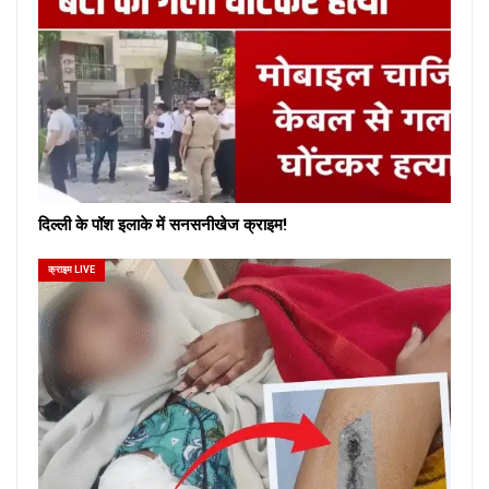
दिल्ली के पॉश इलाके में सनसनीखेज क्राइम!
क्राइम LIVE