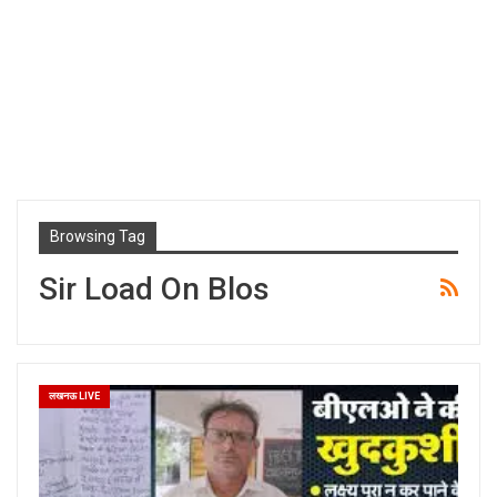
Browsing Tag
Sir Load On Blos
लखनऊ LIVE