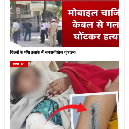
दिल्ली के पॉश इलाके में सनसनीखेज क्राइम!
क्राइम LIVE