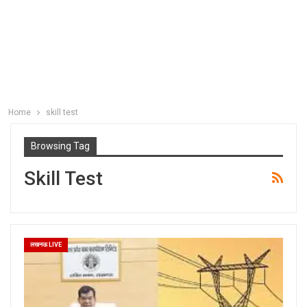
Home
skill test
Browsing Tag
Skill Test
लखनऊ LIVE