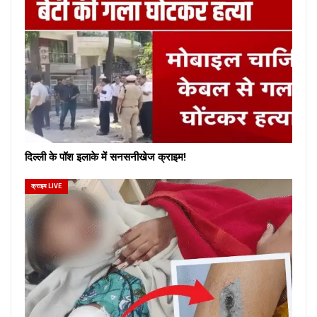
दिल्ली के पॉश इलाके में सनसनीखेज क्राइम!
क्राइम LIVE