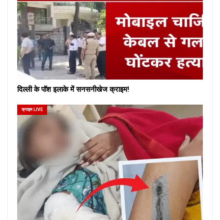
दिल्ली के पॉश इलाके में सनसनीखेज क्राइम!
क्राइम LIVE