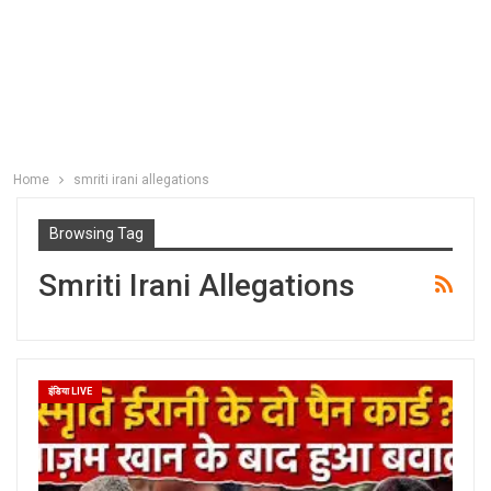
Home
smriti irani allegations
Browsing Tag
Smriti Irani Allegations
इंडिया LIVE