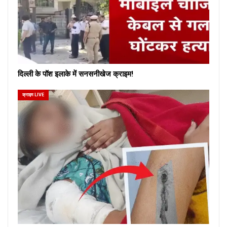
दिल्ली के पॉश इलाके में सनसनीखेज क्राइम!
क्राइम LIVE