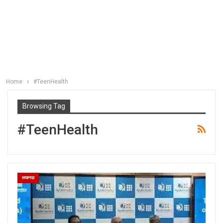
Home
#TeenHealth
Browsing Tag
#TeenHealth
लखनऊ