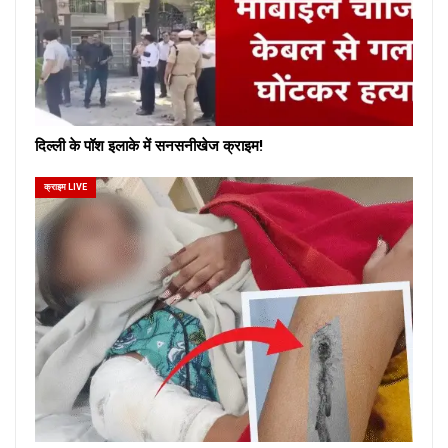
दिल्ली के पॉश इलाके में सनसनीखेज क्राइम!
क्राइम LIVE