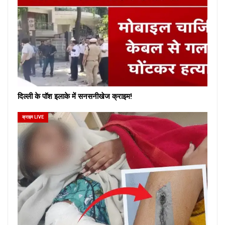
दिल्ली के पॉश इलाके में सनसनीखेज क्राइम!
क्राइम LIVE