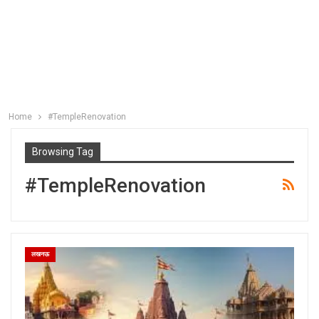
Home
#TempleRenovation
Browsing Tag
#TempleRenovation
लखनऊ