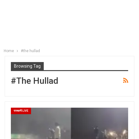
Home
#the hullad
Browsing Tag
#the Hullad
राजधानी LIVE