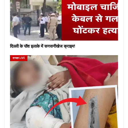
दिल्ली के पॉश इलाके में सनसनीखेज क्राइम!
क्राइम LIVE