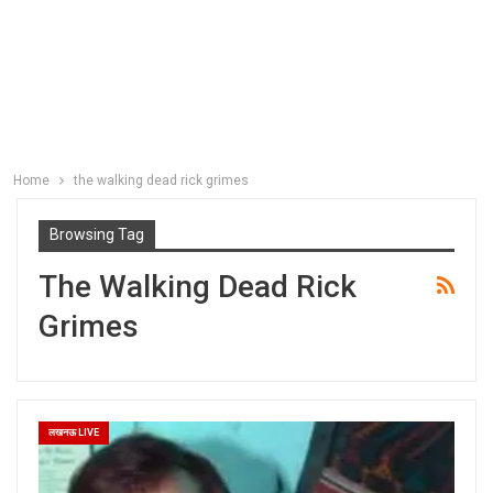
Home
the walking dead rick grimes
Browsing Tag
The Walking Dead Rick
Grimes
लखनऊ LIVE