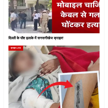
दिल्ली के पॉश इलाके में सनसनीखेज क्राइम!
क्राइम LIVE