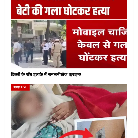
दिल्ली के पॉश इलाके में सनसनीखेज क्राइम!
क्राइम LIVE