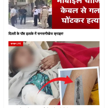
दिल्ली के पॉश इलाके में सनसनीखेज क्राइम!
क्राइम LIVE