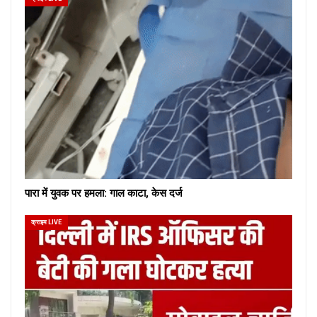
पारा में युवक पर हमला: गाल काटा, केस दर्ज
क्राइम LIVE