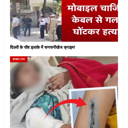
दिल्ली के पॉश इलाके में सनसनीखेज क्राइम!
क्राइम LIVE