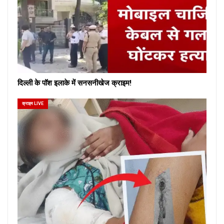
दिल्ली के पॉश इलाके में सनसनीखेज क्राइम!
क्राइम LIVE