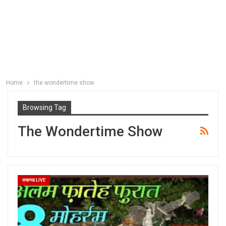
Home
the wondertime show
Browsing Tag
The Wondertime Show
लखनऊ LIVE