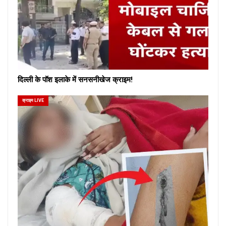
दिल्ली के पॉश इलाके में सनसनीखेज क्राइम!
क्राइम LIVE