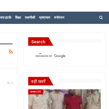
जरा हटके
शिक्षा
तकनीकी
भ्रष्टाचार
मनोरंजन
Search
बड़ी खबरें
0
क्राइम LIVE