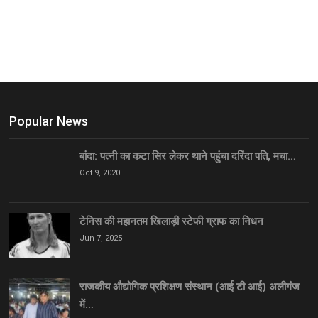
Popular News
बांदा: पत्नी का कटा सिर लेकर थाने पहुंचा दरिंदा पति, मचा…
Oct 9, 2020
टेनिस की महानतम खिलाड़ी स्टेफी ग्राफ का निधन
Jun 7, 2025
राजकीय औद्योगिक प्रशिक्षण संस्थान (आई टी आई) अलीगंज
में…