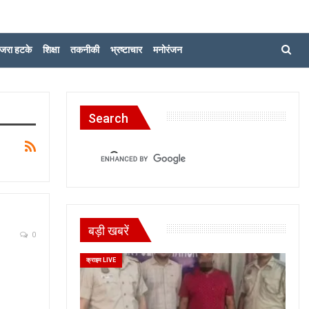
जरा हटके
शिक्षा
तकनीकी
भ्रष्टाचार
मनोरंजन
Search
बड़ी खबरें
0
क्राइम LIVE