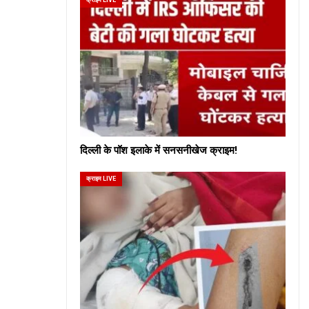
दिल्ली के पॉश इलाके में सनसनीखेज क्राइम!
क्राइम LIVE