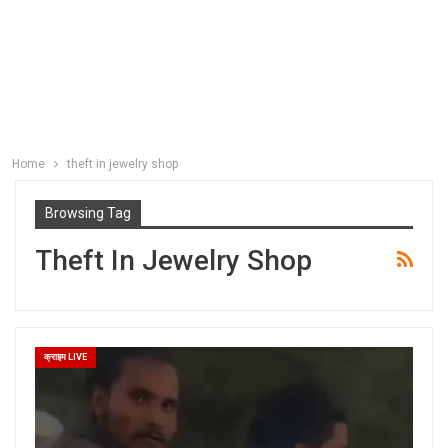
Home
theft in jewelry shop
Browsing Tag
Theft In Jewelry Shop
क्राइम LIVE