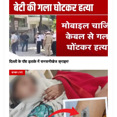
दिल्ली के पॉश इलाके में सनसनीखेज क्राइम!
क्राइम LIVE