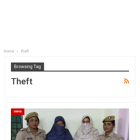
Home
theft
Browsing Tag
Theft
लखनऊ