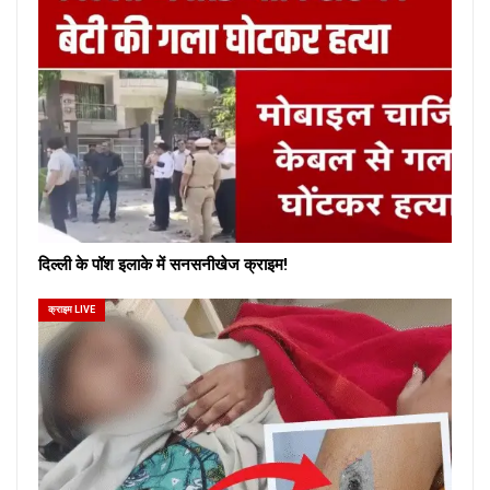
दिल्ली के पॉश इलाके में सनसनीखेज क्राइम!
क्राइम LIVE