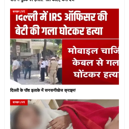
क्राइम LIVE
दिल्ली के पॉश इलाके में सनसनीखेज क्राइम!
क्राइम LIVE