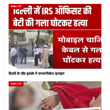
क्राइम LIVE
दिल्ली के पॉश इलाके में सनसनीखेज क्राइम!
क्राइम LIVE