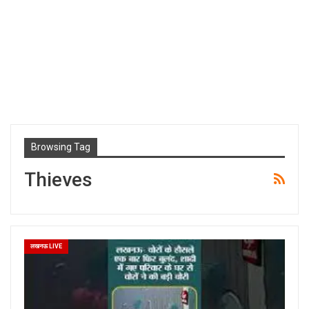
Browsing Tag
Thieves
लखनऊ LIVE