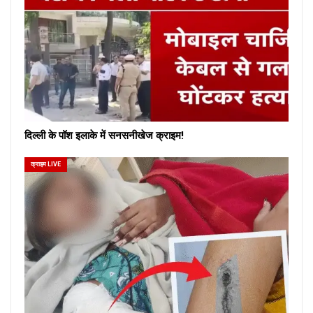
दिल्ली के पॉश इलाके में सनसनीखेज क्राइम!
क्राइम LIVE