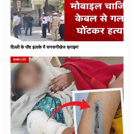
दिल्ली के पॉश इलाके में सनसनीखेज क्राइम!
क्राइम LIVE