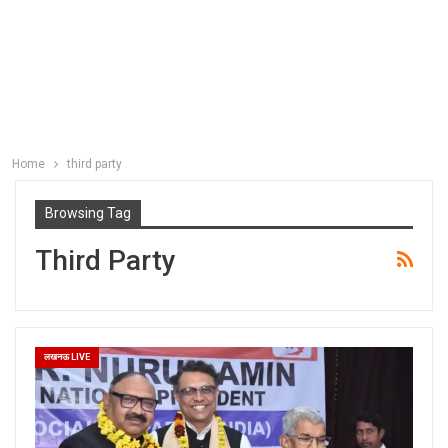
Home
third party
Browsing Tag
Third Party
लखनऊ LIVE