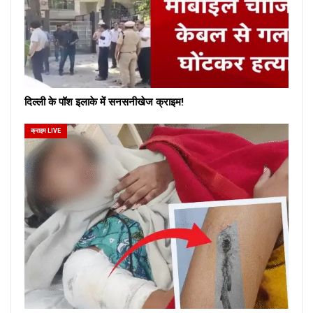
दिल्ली के पॉश इलाके में सनसनीखेज क्राइम!
क्राइम LIVE