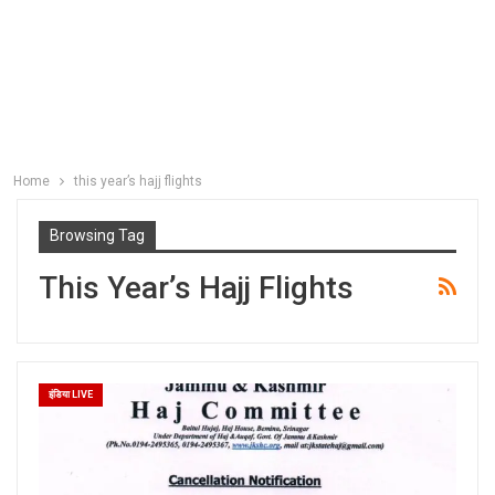
Home
this year’s hajj flights
Browsing Tag
This Year’s Hajj Flights
इंडिया LIVE