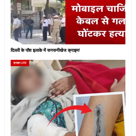
दिल्ली के पॉश इलाके में सनसनीखेज क्राइम!
क्राइम LIVE