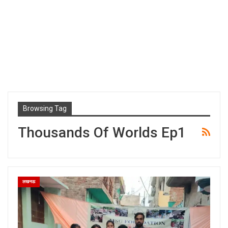
Browsing Tag
Thousands Of Worlds Ep1
लखनऊ