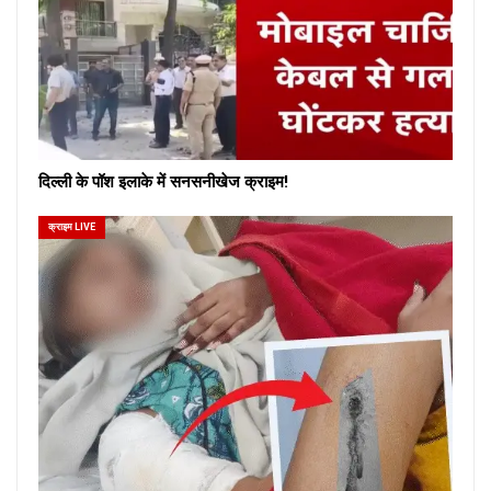
दिल्ली के पॉश इलाके में सनसनीखेज क्राइम!
क्राइम LIVE