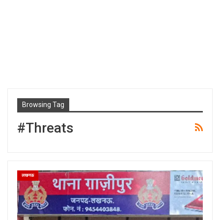
Browsing Tag
#Threats
लखनऊ