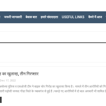
ि
जरूरी जानकारी
बेबाक बात
हमारे संवाददाता
USEFUL LINKS
कैमरे में आज
 का खुलासा़, तीन गिरफ्तार
Dec 17, 2022
योध्या पुलिस व एसओजी टीम ने बाइक चोर गिरोह का खुलासा किया है। मामले में तीन आरोपियों को गि
ारी पड़ोसी जनपद गोंडा जिले के नबाबगंज से हुई हैं।पकड़े गए आरोपियों में दो बाल अपचारी भी शामिल 