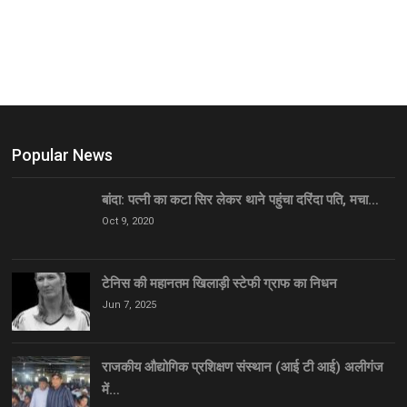
Popular News
बांदा: पत्नी का कटा सिर लेकर थाने पहुंचा दरिंदा पति, मचा…
Oct 9, 2020
टेनिस की महानतम खिलाड़ी स्टेफी ग्राफ का निधन
Jun 7, 2025
राजकीय औद्योगिक प्रशिक्षण संस्थान (आई टी आई) अलीगंज
में…