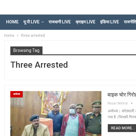
HOME
यू पी LIVE
राजधानी LIVE
क्राइम LIVE
इंडिया LIVE
राजनीत
Home
three arrested
Browsing Tag
Three Arrested
बाइक चोर गिरोह
अयोध्या
Nazar Mehdi
अयोध्या। कोतवाली अ
गया है।जिनकी गिरफ्त
READ MORE...