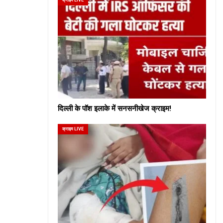
दिल्ली के पॉश इलाके में सनसनीखेज क्राइम!
क्राइम LIVE