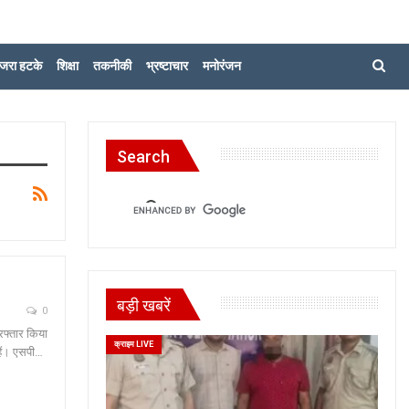
जरा हटके
शिक्षा
तकनीकी
भ्रष्टाचार
मनोरंजन
Search
बड़ी खबरें
0
रफ्तार किया
क्राइम LIVE
हैं। एसपी…