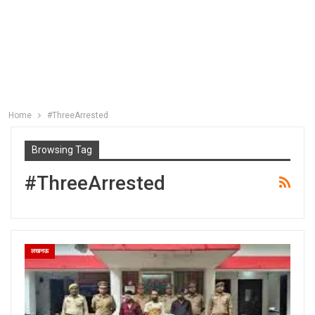
Home
#ThreeArrested
Browsing Tag
#ThreeArrested
लखनऊ