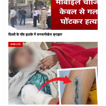
दिल्ली के पॉश इलाके में सनसनीखेज क्राइम!
क्राइम LIVE