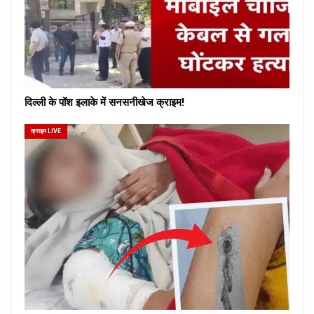
दिल्ली के पॉश इलाके में सनसनीखेज क्राइम!
क्राइम LIVE