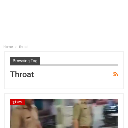
Home
throat
Browsing Tag
Throat
यू पी LIVE