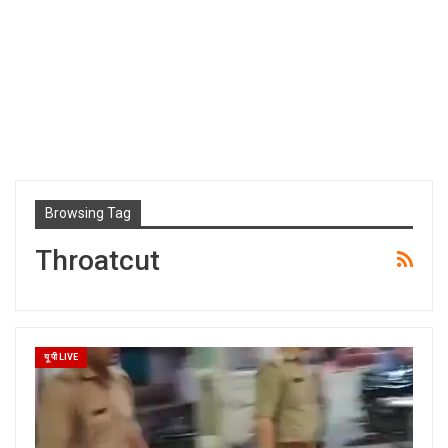
Browsing Tag
Throatcut
यू पी LIVE