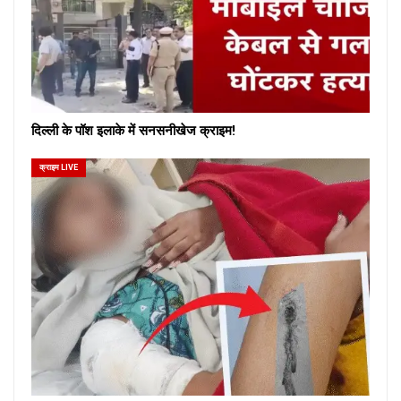
दिल्ली के पॉश इलाके में सनसनीखेज क्राइम!
क्राइम LIVE