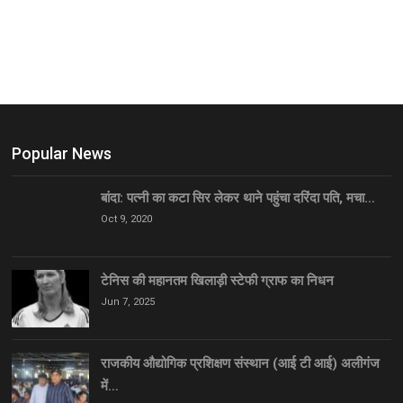
Popular News
बांदा: पत्नी का कटा सिर लेकर थाने पहुंचा दरिंदा पति, मचा…
Oct 9, 2020
टेनिस की महानतम खिलाड़ी स्टेफी ग्राफ का निधन
Jun 7, 2025
राजकीय औद्योगिक प्रशिक्षण संस्थान (आई टी आई) अलीगंज
में…