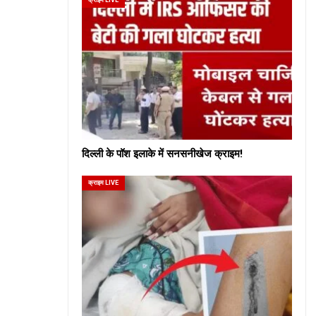
दिल्ली के पॉश इलाके में सनसनीखेज क्राइम!
क्राइम LIVE