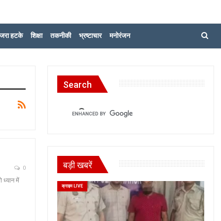
जरा हटके
शिक्षा
तकनीकी
भ्रष्टाचार
मनोरंजन
Search
बड़ी खबरें
0
ध्यान में
क्राइम LIVE