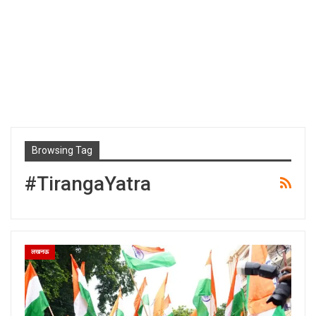
Browsing Tag
#TirangaYatra
लखनऊ