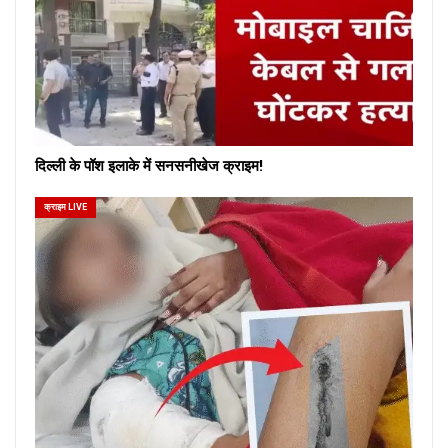
दिल्ली के पॉश इलाके में सनसनीखेज क्राइम!
क्राइम LIVE