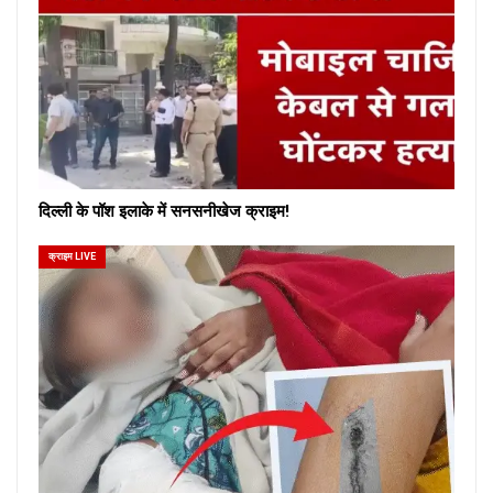
दिल्ली के पॉश इलाके में सनसनीखेज क्राइम!
क्राइम LIVE