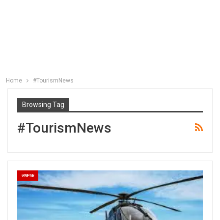
Home
#TourismNews
Browsing Tag
#TourismNews
लखनऊ