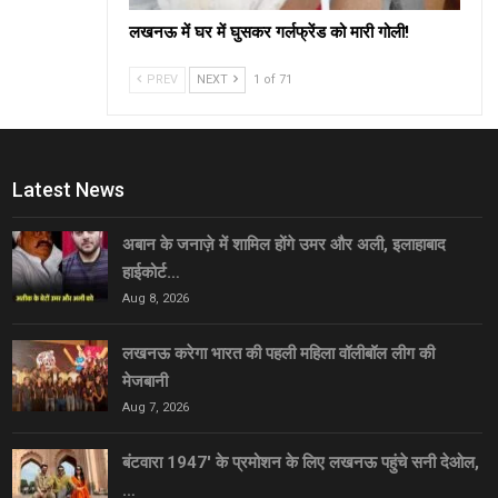
लखनऊ में घर में घुसकर गर्लफ्रेंड को मारी गोली!
PREV
NEXT
1 of 71
Latest News
अबान के जनाज़े में शामिल होंगे उमर और अली, इलाहाबाद
हाईकोर्ट…
Aug 8, 2026
लखनऊ करेगा भारत की पहली महिला वॉलीबॉल लीग की
मेजबानी
Aug 7, 2026
बंटवारा 1947′ के प्रमोशन के लिए लखनऊ पहुंचे सनी देओल,
…