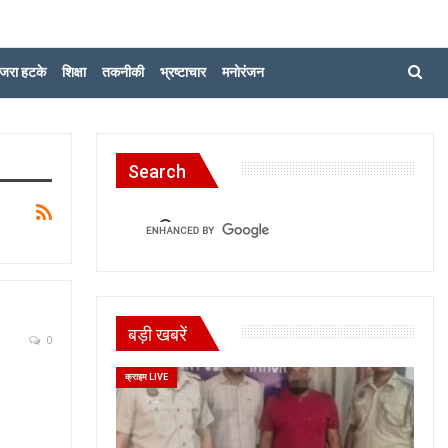
जरा हटके
शिक्षा
तकनीकी
भ्रष्टाचार
मनोरंजन
Search
बड़ी खबरें
0
क्राइम LIVE