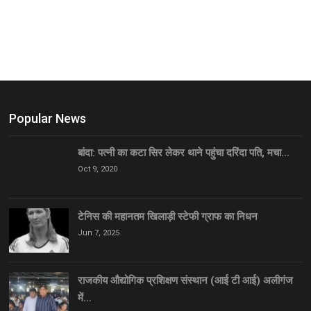
Popular News
बांदा: पत्नी का कटा सिर लेकर थाने पहुंचा दरिंदा पति, मचा…
Oct 9, 2020
टेनिस की महानतम खिलाड़ी स्टेफी ग्राफ का निधन
Jun 7, 2025
राजकीय औद्योगिक प्रशिक्षण संस्थान (आई टी आई) अलीगंज
में…