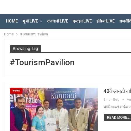
HOME
यू पी LIVE
राजधानी LIVE
क्राइम LIVE
इंडिया LIVE
राजनीत
Home
#TourismPavilion
Browsing Tag
#TourismPavilion
40वें आयटो वार्
लखनऊ
Shibli Beg
Au
40वें आयटो वार्षिक स
READ MORE...