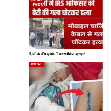
दिल्ली के पॉश इलाके में सनसनीखेज क्राइम!
क्राइम LIVE