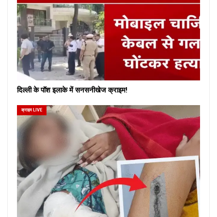
दिल्ली के पॉश इलाके में सनसनीखेज क्राइम!
क्राइम LIVE