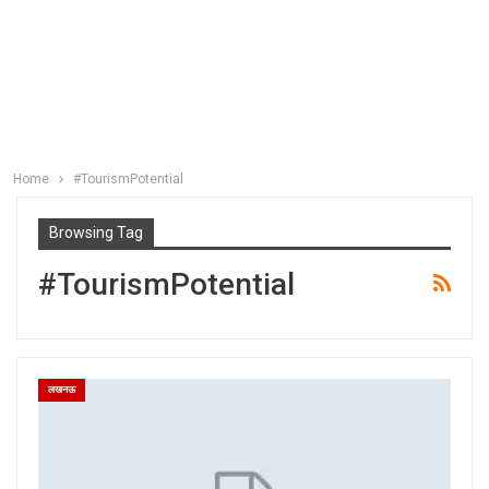
Home
#TourismPotential
Browsing Tag
#TourismPotential
लखनऊ