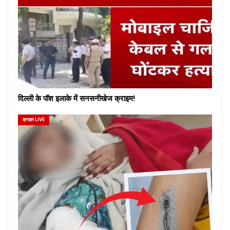
दिल्ली के पॉश इलाके में सनसनीखेज क्राइम!
क्राइम LIVE