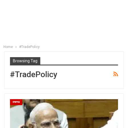
Home
#TradePolicy
Browsing Tag
#TradePolicy
लखनऊ