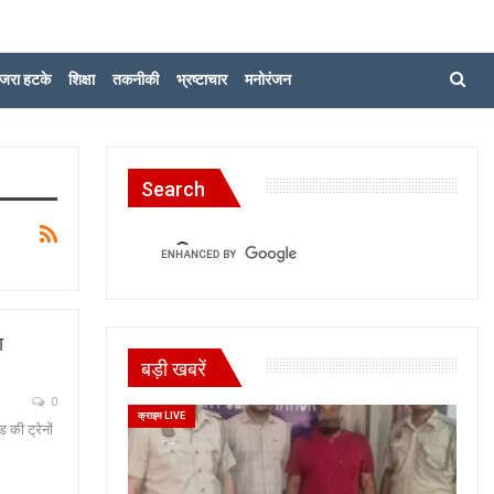
जरा हटके
शिक्षा
तकनीकी
भ्रष्टाचार
मनोरंजन
Search
ा
बड़ी खबरें
0
क्राइम LIVE
 की ट्रेनों