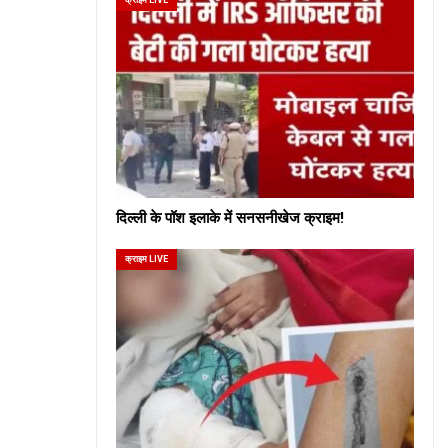
दिल्ली के पॉश इलाके में सनसनीखेज क्राइम!
क्राइम LIVE