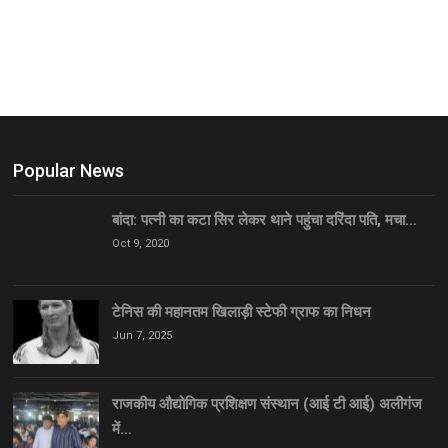
Popular News
बांदा: पत्नी का कटा सिर लेकर थाने पहुंचा दरिंदा पति, मचा…
Oct 9, 2020
टेनिस की महानतम खिलाड़ी स्टेफी ग्राफ का निधन
Jun 7, 2025
राजकीय औद्योगिक प्रशिक्षण संस्थान (आई टी आई) अलीगंज
में…