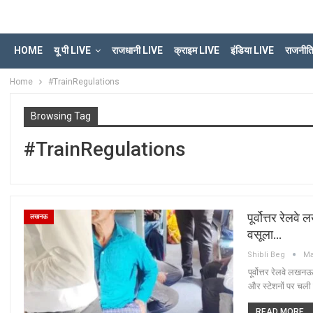
HOME
यू पी LIVE
राजधानी LIVE
क्राइम LIVE
इंडिया LIVE
राजनीत
Home
#TrainRegulations
Browsing Tag
#TrainRegulations
पूर्वोत्तर रेल
लखनऊ
वसूला…
Shibli Beg
Ma
पूर्वोत्तर रेलवे लख
और स्टेशनों पर चली 
READ MORE...