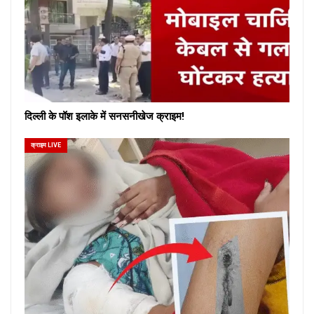
दिल्ली के पॉश इलाके में सनसनीखेज क्राइम!
क्राइम LIVE