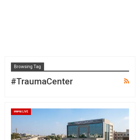
Browsing Tag
#TraumaCenter
लखनऊ LIVE