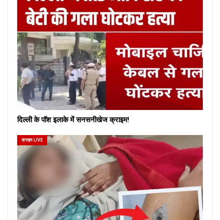
दिल्ली के पॉश इलाके में सनसनीखेज क्राइम!
क्राइम LIVE