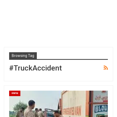
Browsing Tag
#TruckAccident
लखनऊ