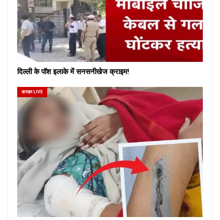
दिल्ली के पॉश इलाके में सनसनीखेज क्राइम!
क्राइम LIVE