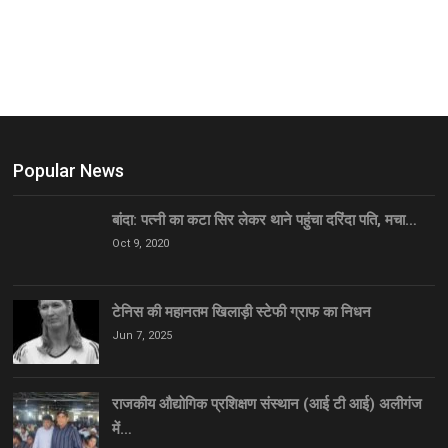
Popular News
बांदा: पत्नी का कटा सिर लेकर थाने पहुंचा दरिंदा पति, मचा…
Oct 9, 2020
टेनिस की महानतम खिलाड़ी स्टेफी ग्राफ का निधन
Jun 7, 2025
राजकीय औद्योगिक प्रशिक्षण संस्थान (आई टी आई) अलीगंज
में…