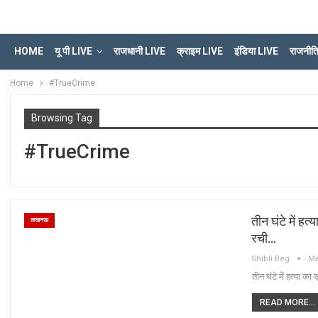
HOME
यू पी LIVE
राजधानी LIVE
क्राइम LIVE
इंडिया LIVE
राजनीत
Home
#TrueCrime
Browsing Tag
#TrueCrime
तीन घंटे में हत
लखनऊ
रची…
Shibli Beg
Ma
तीन घंटे में हत्या क
READ MORE...