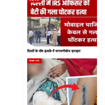
दिल्ली के पॉश इलाके में सनसनीखेज क्राइम!
क्राइम LIVE