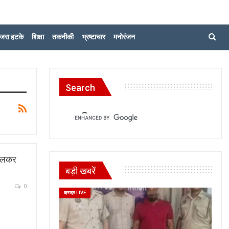
जरा हटके
शिक्षा
तकनीकी
भ्रष्टाचार
मनोरंजन
Search
 मिलकर
बड़ी खबरें
0
क्राइम LIVE