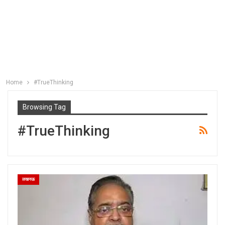
Home
#TrueThinking
Browsing Tag
#TrueThinking
लखनऊ