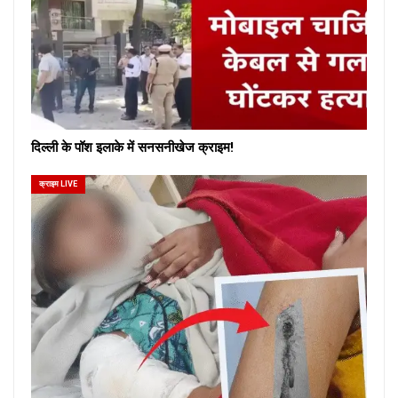
दिल्ली के पॉश इलाके में सनसनीखेज क्राइम!
क्राइम LIVE