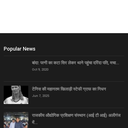
Popular News
बांदा: पत्नी का कटा सिर लेकर थाने पहुंचा दरिंदा पति, मचा…
Oct 9, 2020
टेनिस की महानतम खिलाड़ी स्टेफी ग्राफ का निधन
Jun 7, 2025
राजकीय औद्योगिक प्रशिक्षण संस्थान (आई टी आई) अलीगंज
में…