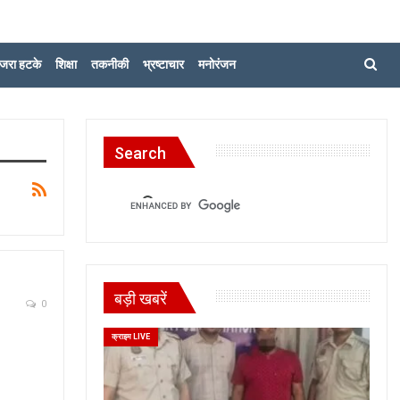
जरा हटके
शिक्षा
तकनीकी
भ्रष्टाचार
मनोरंजन
Search
बड़ी खबरें
0
क्राइम LIVE