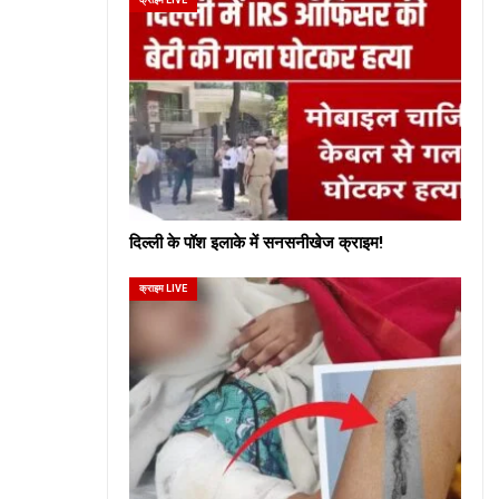
दिल्ली के पॉश इलाके में सनसनीखेज क्राइम!
क्राइम LIVE