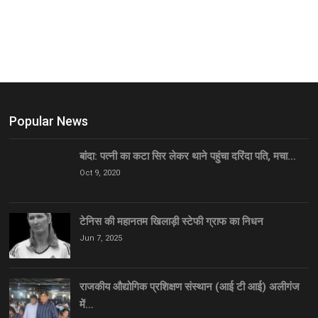
Popular News
बांदा: पत्नी का कटा सिर लेकर थाने पहुंचा दरिंदा पति, मचा…
Oct 9, 2020
टेनिस की महानतम खिलाड़ी स्टेफी ग्राफ का निधन
Jun 7, 2025
राजकीय औद्योगिक प्रशिक्षण संस्थान (आई टी आई) अलीगंज
में…