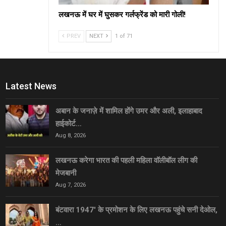
लखनऊ में घर में घुसकर गर्लफ्रेंड को मारी गोली!
PREV
NEXT
1 of 71
Latest News
अबान के जनाज़े में शामिल होंगे उमर और अली, इलाहाबाद
हाईकोर्ट…
Aug 8, 2026
लखनऊ करेगा भारत की पहली महिला वॉलीबॉल लीग की
मेजबानी
Aug 7, 2026
बंटवारा 1947′ के प्रमोशन के लिए लखनऊ पहुंचे सनी देओल,
…