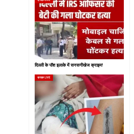
दिल्ली के पॉश इलाके में सनसनीखेज क्राइम!
क्राइम LIVE