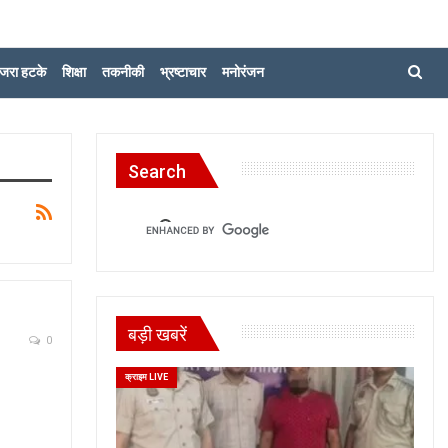
जरा हटके
शिक्षा
तकनीकी
भ्रष्टाचार
मनोरंजन
Search
बड़ी खबरें
0
क्राइम LIVE