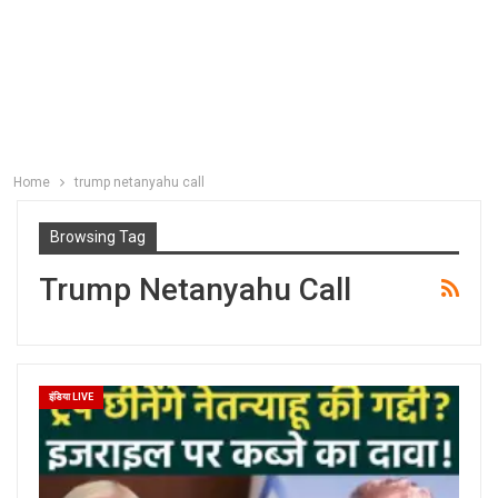
Home
trump netanyahu call
Browsing Tag
Trump Netanyahu Call
इंडिया LIVE